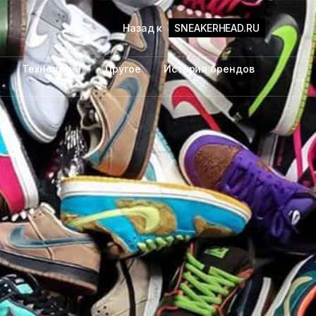
Назад к
SNEAKERHEAD.RU
Технологии
Другое
История брендов