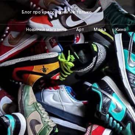
Блог про кроссовки и не только.
Новинки магазина
Арт
Мода
Кино