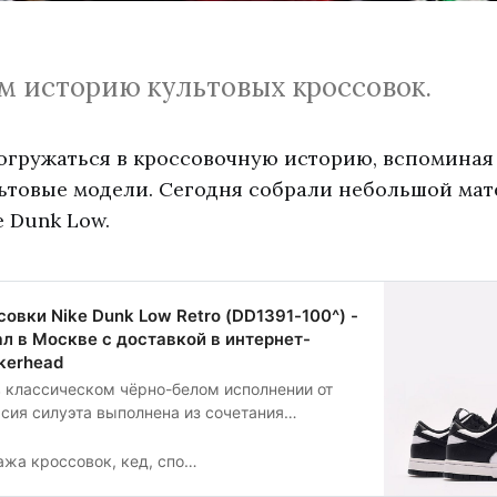
 историю культовых кроссовок.
гружаться в кроссовочную историю, вспоминая
ьтовые модели. Сегодня собрали небольшой мат
e Dunk Low.
овки Nike Dunk Low Retro (DD1391-100^) -
ал в Москве с доставкой в интернет-
kerhead
в классическом чёрно-белом исполнении от
рсия силуэта выполнена из сочетания
искусственной кожи в монохромном дизайне.
ласти пальцев отвечает за
ок, кед, спортивной обуви и одежды в интернет магазине Sneakerhead
мость. Частые строчки на пятке и грубая