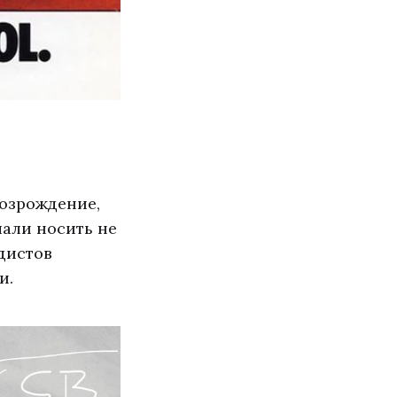
возрождение,
чали носить не
дистов
и.