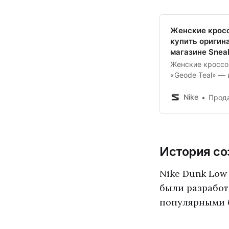
строчка на мид
Женские кросс
купить оригин
магазине Snea
Женские кроссов
«Geode Teal» — 
выполнен из соч
цветов. Откройт
Nike
Продажа кроссов
sneakerhead.ru,
города, бега, а
История со
Nike Dunk Low
были разработ
популярными б