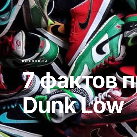
КРОССОВКИ
7 фактов п
Dunk Low