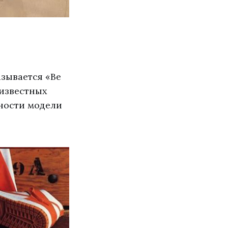
зывается «Be
 известных
ности модели