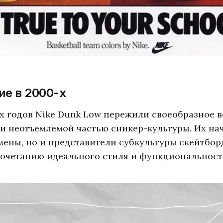
е в 2000-х
-х годов Nike Dunk Low пережили своеобразное 
ли неотъемлемой частью сникер-культуры. Их на
мены, но и представители субкультуры скейтбор
сочетанию идеального стиля и функциональност