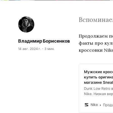
Вспоминаем
Продолжаем по
Владимир Борисенков
факты про кул
14 авг. 2024 г.
3 мин.
кроссовки Nik
Мужские кросс
купить оригин
магазине Snea
Dunk Low Retro 
Nike. Низкая ве
натуральной и 
Перфорация в об
Nike
Продажа кроссов
воздухопроницае