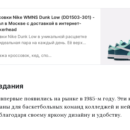
соли – отличительные элемен…
овки Nike WMNS Dunk Low (DD1503-301) -
ал в Москве с доставкой в интернет-
kerhead
ки Nike Dunk Low в уникальной расцветке
идеальная пара на каждый день. Её верх
етания кожи бирюзового и темно-синего
е раздел Nike на официальном сайте
ок, кед, спортивной обуви и одежды в интернет магазине Sneakerhead
 чтобы найти другие удобные кроссовки для
ктивного отдыха…
здания
 впервые появились на рынке в 1985-м году. Эти
аны для баскетбольных команд колледжей и ней
лагодаря своему яркому дизайну и удобству.