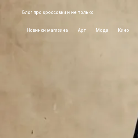
Блог про кроссовки и не только.
Новинки магазина
Арт
Мода
Кино