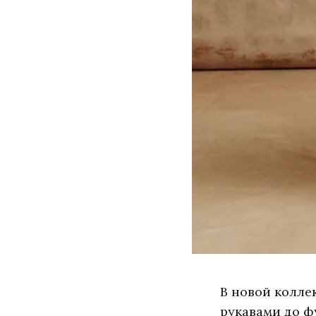
В новой колле
рукавами до ф