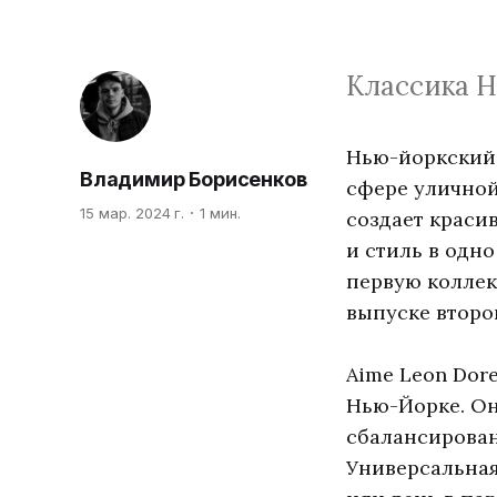
Классика Н
Нью-йоркский 
Владимир Борисенков
сфере уличной
15 мар. 2024 г.
1 мин.
создает краси
и стиль в одно
первую коллек
выпуске второ
Aime Leon Dor
Нью-Йорке. Он
сбалансирован
Универсальная