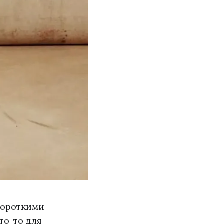
короткими
то-то для