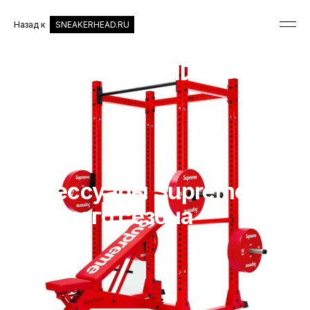
Назад к
SNEAKERHEAD.RU
МОДА
Аксессуары Supreme из
осеннего сезона