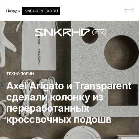
Назад к
SNEAKERHEAD.RU
ТЕХНОЛОГИИ
Axel Arigato и Transparent
сделали колонку из
переработанных
кроссвочных подошв