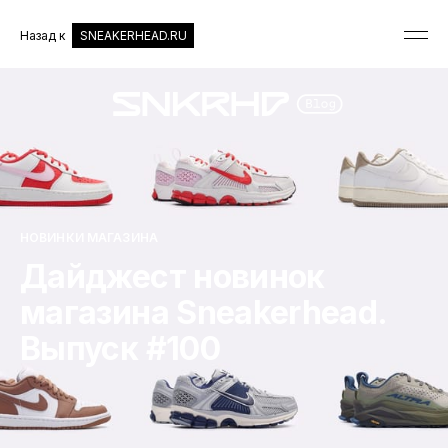
Назад к
SNEAKERHEAD.RU
НОВИНКИ МАГАЗИНА
Дайджест новинок
магазина Sneakerhead.
Выпуск #100