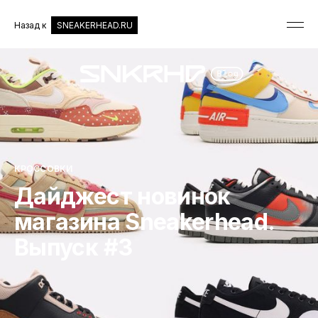
Назад к
SNEAKERHEAD.RU
КРОССОВКИ
Дайджест новинок
магазина Sneakerhead.
Выпуск #3