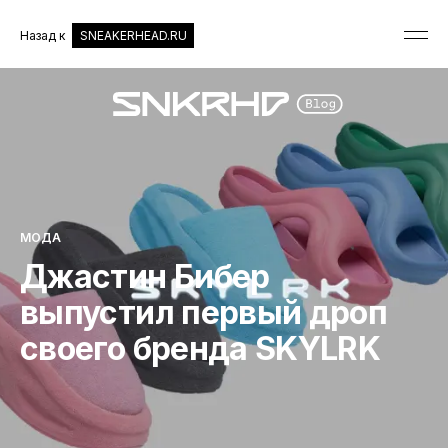
Назад к
SNEAKERHEAD.RU
МОДА
Джастин Бибер
выпустил первый дроп
своего бренда SKYLRK