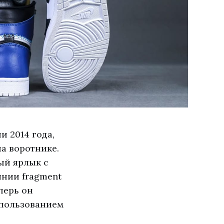
и 2014 года,
а воротнике.
ый ярлык с
лнии fragment
перь он
спользованием