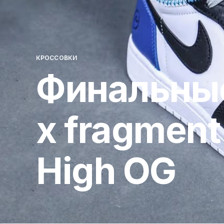
КРОССОВКИ
Финальные
x fragment 
High OG