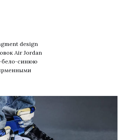
agment design
вок Air Jordan
но-бело-синюю
фирменными