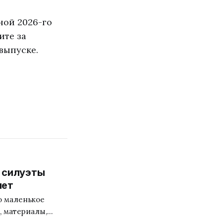
ной 2026-го
ите за
 выпуске.
и силуэты
нет
то маленькое
, материалы,