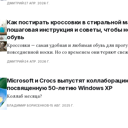
конструктивные решения и даже философия формы. Ка
ДМИТРИЙ
27 АПР. 2026 Г.
одни здания красиво стареют, гармонируют с городом 
актуальными десятилетиями, а другие теряют выразит
через несколько лет. То же происходит и с
Как постирать кроссовки в стиральной м
пошаговая инструкция и советы, чтобы н
обувь
Кроссовки — самая удобная и любимая обувь для прогу
повседневной носки. Но со временем они теряют свеже
Многие боятся стирать обувь в машинке, думая, что о
ДМИТРИЙ
24 АПР. 2026 Г.
или отклеится подошва. На самом деле, если соблюда
правила, стирка кроссовок в стиральной машине може
безопасной и эффективной.
Microsoft и Crocs выпустят коллабораци
посвященную 50-летию Windows XP
Коллаб месяца?
ВЛАДИМИР БОРИСЕНКОВ
15 АВГ. 2025 Г.