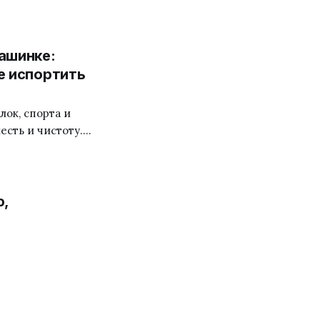
к в архитектуре:
и остаются
ельность уже
ашинке:
е испортить
лок, спорта и
сть и чистоту.
на деформируется
ть простые
т быть
ю,