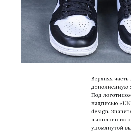
Верхняя часть
дополненную х
Под логотипом
надписью «UNI
design. Значи
выполнен из п
упомянутой вы