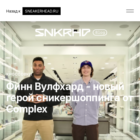
Назад к
SNEAKERHEAD.RU
КРОССОВКИ
Финн Вулфхард - новый
герой сникершоппинга от
Complex