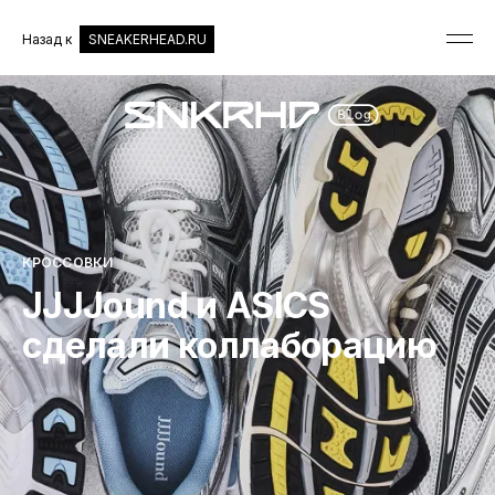
Назад к
SNEAKERHEAD.RU
КРОССОВКИ
JJJJound и ASICS
сделали коллаборацию