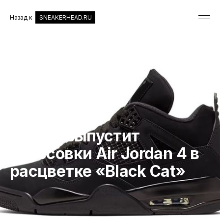
Назад к
SNEAKERHEAD.RU
КРОССОВКИ
Jordan выпустит
кроссовки Air Jordan 4 в
расцветке «Black Cat»