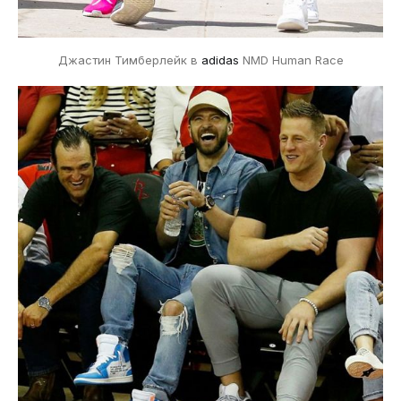
Джастин Тимберлейк в
adidas
NMD Human Race