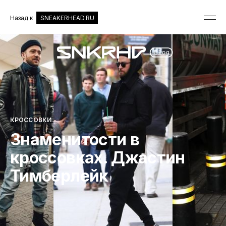
Назад к
SNEAKERHEAD.RU
КРОССОВКИ
Знаменитости в
кроссовках. Джастин
Тимберлейк