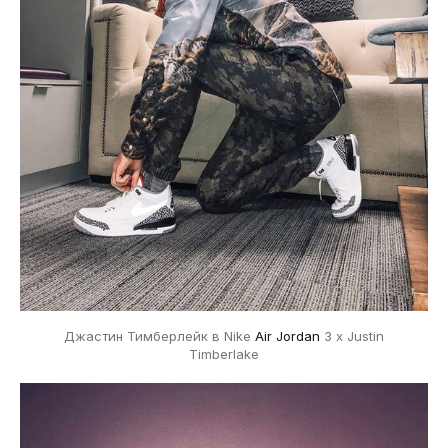
Джастин Тимберлейк в Nike
Air Jordan
3 x Justin
Timberlake