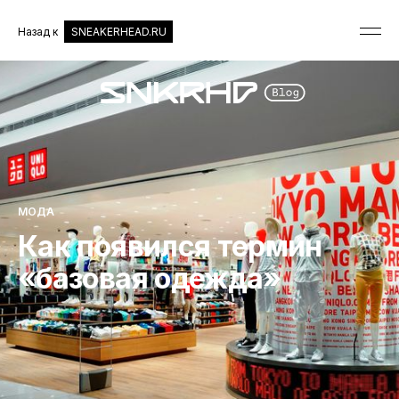
Назад к
SNEAKERHEAD.RU
МОДА
Как появился термин
«базовая одежда»