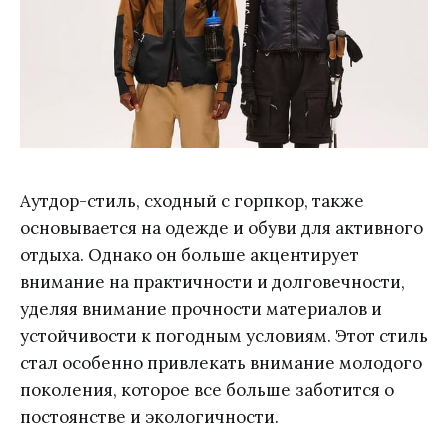
Обилие вместительных
Self» — одежда Futuremade
карманов разного размера —
Studio сочетается практически с
Лаконичный брендинг сзади
чем угодно, эффектно выделяя
стиль своего владельца. —
Легкий материал из нейлона:
быстро сохнет и надолго
сохраняет свой первозданный
вид — Универсальный широкий
крой, подходящий мужчинам и
Аутдор-стиль, сходный с горпкор, также
женщинам — Утяжки у
основания жилета для защиты от
основывается на одежде и обуви для активного
продувания — Лаконичный
отдыха. Однако он больше акцентирует
брендинг сзади
внимание на практичности и долговечности,
уделяя внимание прочности материалов и
устойчивости к погодным условиям. Этот стиль
стал особенно привлекать внимание молодого
поколения, которое все больше заботится о
постоянстве и экологичности.