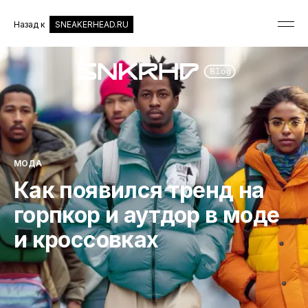
Назад к
SNEAKERHEAD.RU
МОДА
Как появился тренд на
горпкор и аутдор в моде
и кроссовках