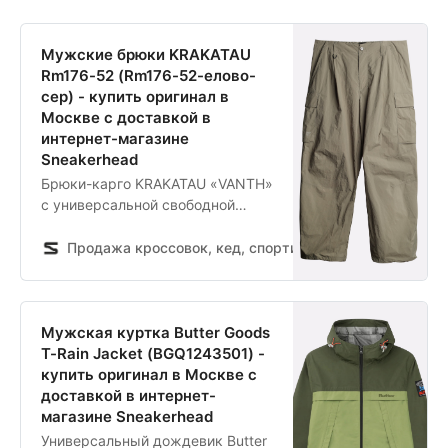
Мужские брюки KRAKATAU
Rm176-52 (Rm176-52-елово-
сер) - купить оригинал в
Москве с доставкой в
интернет-магазине
Sneakerhead
Брюки-карго KRAKATAU «VANTH»
c универсальной свободной
посадкой, сделанные из лёгкого
быстросохнущего нейлона со
Продажа кроссовок, кед, спортивной обуви и одежды
слегка мятой текстурой,
подчёркивающей визуальную
глубину материала. Они
оснащены 6 карманами и RFID-
Мужская куртка Butter Goods
защитой на заднем кармане,
T-Rain Jacket (BGQ1243501) -
предотвращающей считывание
купить оригинал в Москве с
бесконтактных карт. Откройте
доставкой в интернет-
раздел KRAKATAU на
магазине Sneakerhead
официальном сайте
Универсальный дождевик Butter