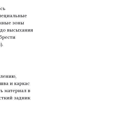
есь
специальные
емные зоны
 до высыхания
брести
).
алению,
шва и каркас
ь материал в
сткий задник