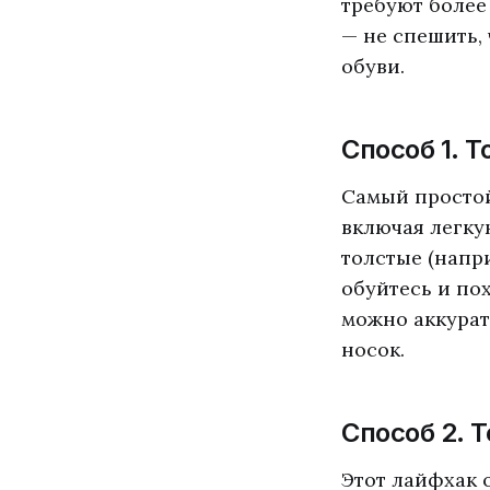
требуют более
— не спешить,
обуви.
Способ 1. 
Самый простой
включая легку
толстые (напр
обуйтесь и пох
можно аккурат
носок.
Способ 2. 
Этот лайфхак 