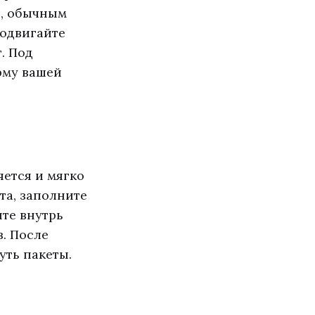
о, обычным
подвигайте
. Под
рму вашей
яется и мягко
та, заполните
те внутрь
в. После
уть пакеты.