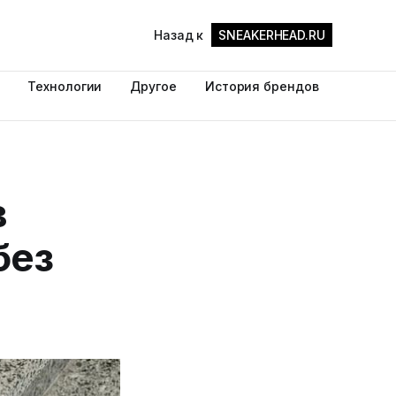
Назад к
SNEAKERHEAD.RU
Технологии
Другое
История брендов
в
без