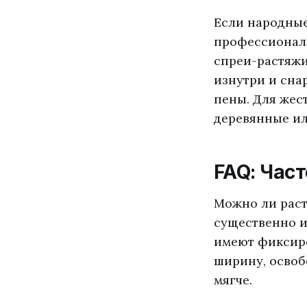
Если народные
профессиональ
спреи-растяжи
изнутри и сна
пены. Для жес
деревянные ил
FAQ: Час
Можно ли раст
существенно и
имеют фиксиро
ширину, освоб
мягче.