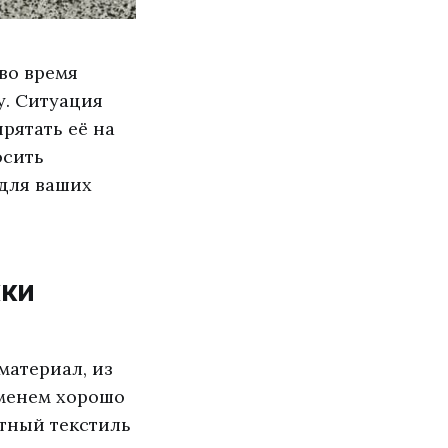
во время
у. Ситуация
прятать её на
осить
 для ваших
жки
материал, из
еменем хорошо
отный текстиль