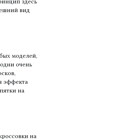
ринцип здесь
нешний вид
бых моделей,
 одни очень
осков,
ия эффекта
 пятки на
кроссовки на