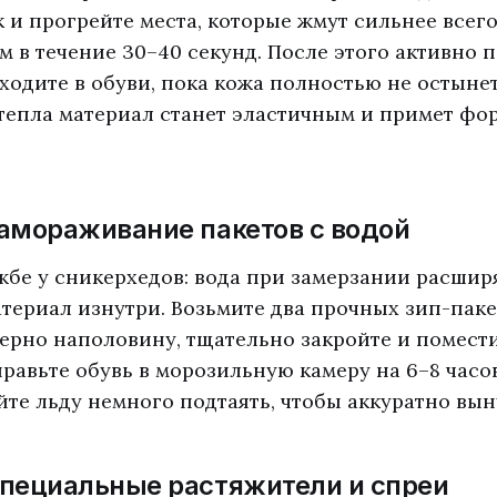
 и прогрейте места, которые жмут сильнее всег
 в течение 30–40 секунд. После этого активно 
ходите в обуви, пока кожа полностью не остынет
тепла материал станет эластичным и примет фо
Замораживание пакетов с водой
жбе у сникерхедов: вода при замерзании расшир
атериал изнутри. Возьмите два прочных зип-паке
ерно наполовину, тщательно закройте и помести
правьте обувь в морозильную камеру на 6–8 часо
йте льду немного подтаять, чтобы аккуратно вын
Специальные растяжители и спреи