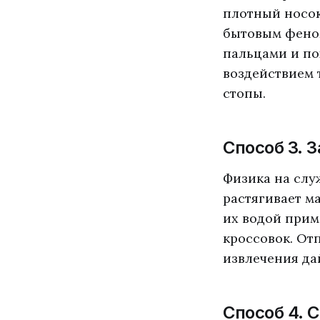
плотный носок
бытовым феном
пальцами и по
воздействием 
стопы.
Способ 3. 
Физика на слу
растягивает м
их водой прим
кроссовок. От
извлечения да
Способ 4. 