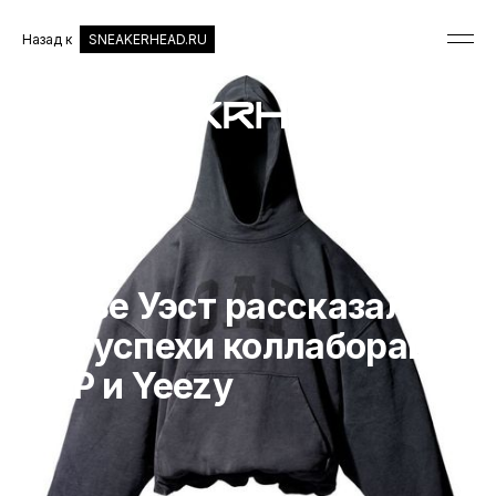
Назад к
SNEAKERHEAD.RU
МОДА
Канье Уэст рассказал
про успехи коллаборации
GAP и Yeezy