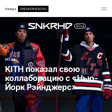
Назад к
SNEAKERHEAD.RU
МОДА
KITH показал свою
коллаборацию с «Нью-
Йорк Рэйнджерс»