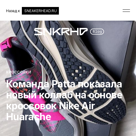
Назад к
SNEAKERHEAD.RU
КРОССОВКИ
Команда Patta показала
новый коллаб на основе
кроссовок Nike Air
Huarache