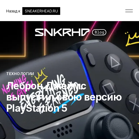
Назад к
SNEAKERHEAD.RU
ТЕХНОЛОГИИ
Леброн Джеймс
выпустил свою версию
PlayStation 5