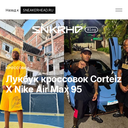
Назад к
SNEAKERHEAD.RU
КРОССОВКИ
Лукбук кроссовок Corteiz
X Nike Air Max 95