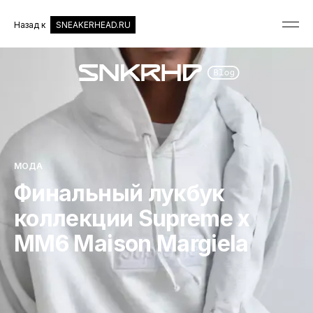
Назад к
SNEAKERHEAD.RU
МОДА
Финальный лукбук
коллекции Supreme x
MM6 Maison Margiela