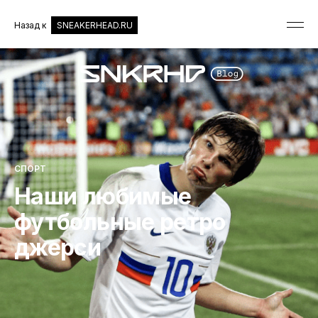
Назад к
SNEAKERHEAD.RU
СПОРТ
Наши любимые
футбольные ретро
джерси