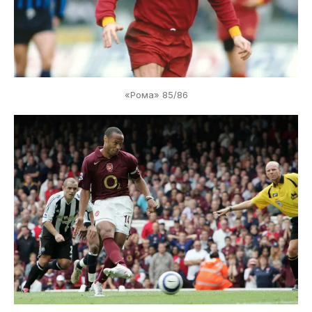
«Рома» 85/86