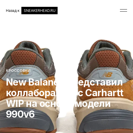
Назад к
SNEAKERHEAD.RU
КРОССОВКИ
New Balance представил
коллаборацию с Carhartt
WIP на основе модели
990v6