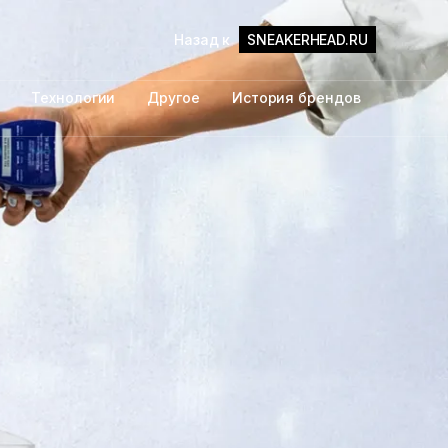
Назад к
SNEAKERHEAD.RU
Технологии
Другое
История брендов