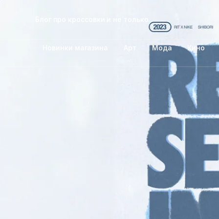
Блог про кроссовки и не только.
Новинки магазина
Арт
Мода
Кино