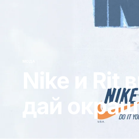
МОДА
Nike и Rit
дай окраш