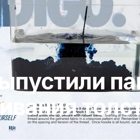
 выпустили па
ивания толс