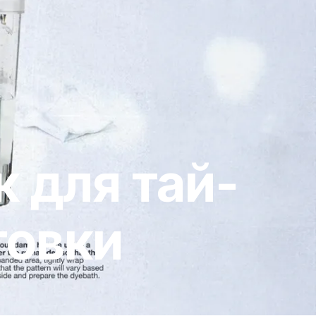
к для тай-
товки