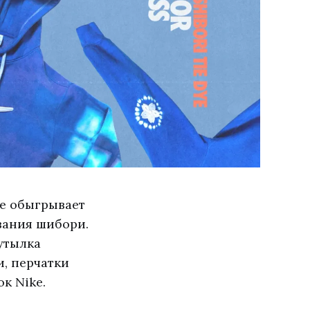
ое обыгрывает
вания шибори.
утылка
и, перчатки
к Nike.