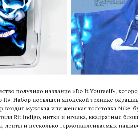
ство получило название «Do It Yourself», котор
Do It». Набор посвящен японской технике окраши
р входит мужская или женская толстовка Nike, б
еля Rit indigo, нитки и иголка, квадратные блок
к, ленты и несколько термонаклеиваемых нашиво