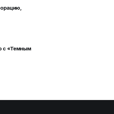
борацию,
ю с «Темным