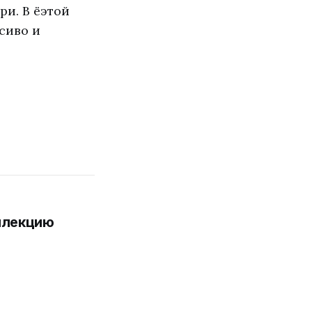
и. В ёэтой
сиво и
ллекцию