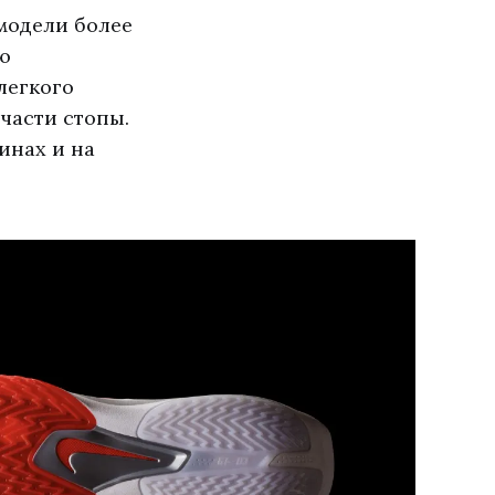
 модели более
ю
легкого
части стопы.
инах и на