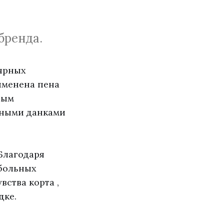
бренда.
ярных
рименена пена
ным
щными данками
Благодаря
больных
вства корта ,
дке.