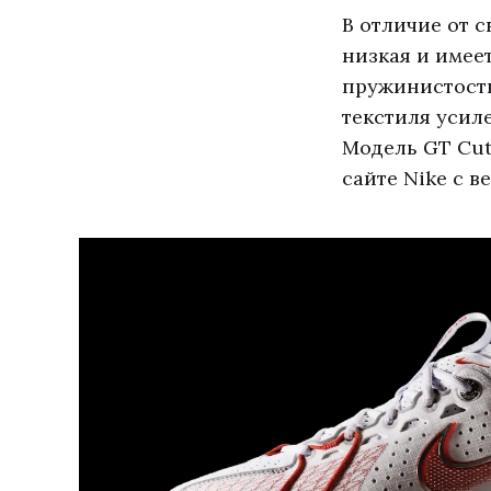
В отличие от 
низкая и имее
пружинистость
текстиля усил
Модель GT Cut
сайте Nike с в