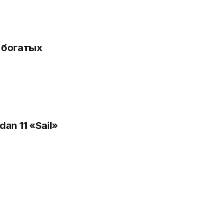
 богатых
an 11 «Sail»