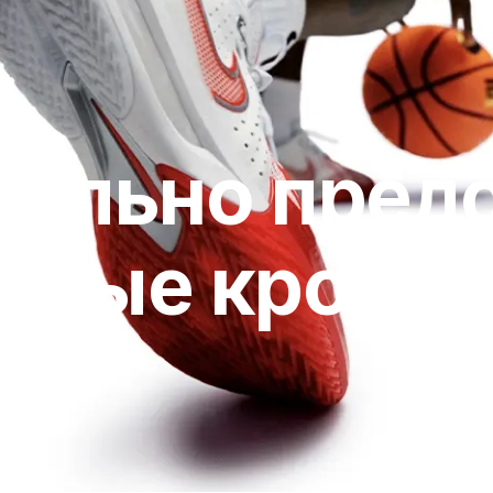
иально пред
ьные кроссо