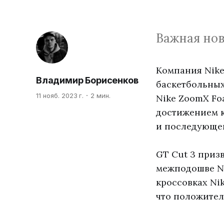
Важная нов
Компания Nike
Владимир Борисенков
баскетбольных
11 нояб. 2023 г.
2 мин.
Nike ZoomX Fo
достижением к
и последующей
GT Cut 3 приз
межподошве Ni
кроссовках Ni
что положител