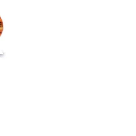
ставил
вки Nike