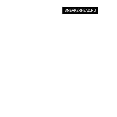
Назад к
SNEAKERHEAD.RU
Технологии
Другое
История брендов