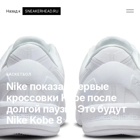
Назад к
SNEAKERHEAD.RU
БАСКЕТБОЛ
Nike показал первые
кроссовки Kobe после
долгой паузы. Это будут
Nike Kobe 8