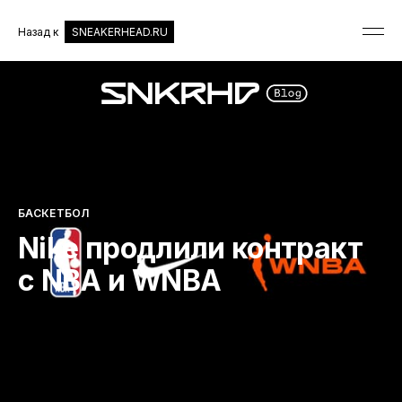
Назад к
SNEAKERHEAD.RU
БАСКЕТБОЛ
Nike продлили контракт
с NBA и WNBA