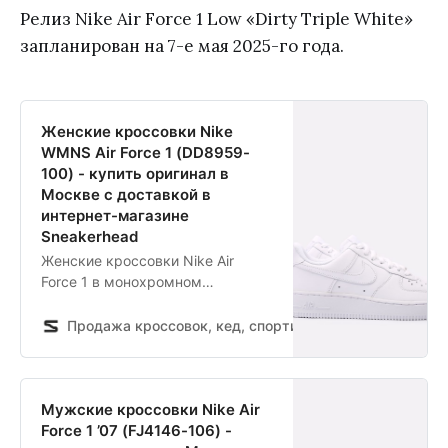
Релиз Nike Air Force 1 Low «Dirty Triple White»
запланирован на 7-е мая 2025-го года.
Женские кроссовки Nike
WMNS Air Force 1 (DD8959-
100) - купить оригинал в
Москве с доставкой в
интернет-магазине
Sneakerhead
Женские кроссовки Nike Air
Force 1 в монохромном
белоснежном исполнении —
пара на все случаи жизни,
Продажа кроссовок, кед, спортивной обуви и одежды
которая идеально дополнит
любой гардероб. Многослойный
верх выполнен из кожи, а
благодаря мягкому подкладку
Мужские кроссовки Nike Air
из текстиля эта модель
Force 1 ’07 (FJ4146-106) -