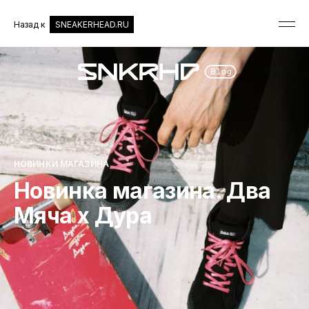
Назад к
SNEAKERHEAD.RU
НОВИНКИ МАГАЗИНА
Новинка магазина. Два
Мяча x Дура