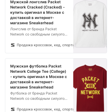
большим контрастным принтом
Мужской лонгслив Packet
на спине. — Хлопковая ткань
Network Cracked (Cracked) -
средней плотности — Свободный
купить оригинал в Москве с
крой — Эластичный воротник —
доставкой в интернет-
Принты с различными видами
магазине Sneakerhead
логотипов бренда на груди —
Лонгслив от бренда Packet
Большой контрастный принт на
Network со свободным силуэтом.
спине с акцентом на брендинге
Модель сшита из хлопковой
PN, стилизованным под
ткани средней плотности.
Продажа кроссовок, кед, спортивной обуви и одежды
культовый лого NY Yankees —
Передняя часть лонгслива
Принты нанесены методом
украшена контрастным принтом
шелкографии
с обилием декоративных
трещин, стилизованным под
Мужская футболка Packet
культовый логотип NY Yankees.
Network College Tee (College)
— Хлопковая ткань средней
- купить оригинал в Москве с
плотности — Свободный крой —
доставкой в интернет-
Эластичный воротник и манжеты
магазине Sneakerhead
— Контрастный принт Packet
Футболка от бренда Packet
Network с обилием
Network со свободным силуэтом
декоративных трещин
— идеальное дополнение любого
стилизован под культовый
гардероба. Модель сшита из
Продажа кроссовок, кед, спортивной обуви и одежды