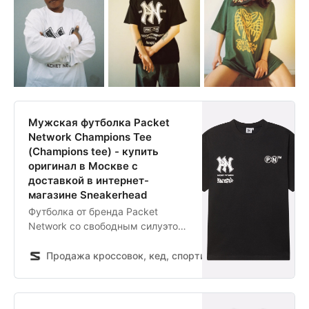
Мужская футболка Packet
Network Champions Tee
(Champions tee) - купить
оригинал в Москве с
доставкой в интернет-
магазине Sneakerhead
Футболка от бренда Packet
Network со свободным силуэтом.
Модель сшита из хлопковой
ткани средней плотности.
Продажа кроссовок, кед, спортивной обуви и одежды
Футболка украшена графикой на
груди с различными видами
логотипов бренда, а также