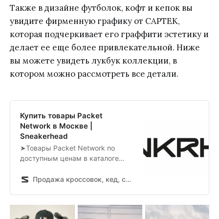
Также в дизайне футболок, кофт и кепок вы
увидите фирменную графику от CAPTEK,
которая подчеркивает его граффити эстетику и
делает ее еще более привлекательной. Ниже
вы можете увидеть лукбук коллекции, в
котором можно рассмотреть все детали.
Купить товары Packet
Network в Москве |
Sneakerhead
➤Товары Packet Network по
доступным ценам в каталоге
интернет-магазина Sneakerhead
✔Оригинальная продукция 🚚
Продажа кроссовок, кед, спортивной обуви и одежды в интернет магазине Sneakerhead
Доставка по Москве и всей
России!