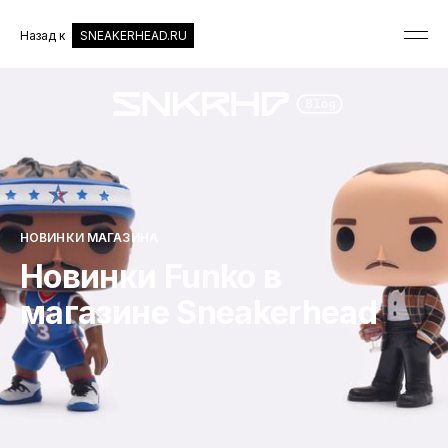
Назад к
SNEAKERHEAD.RU
НОВИНКИ МАГАЗИНА
Новинки Funko в
магазине Sneakerhead