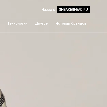
Назад к
SNEAKERHEAD.RU
Технологии
Другое
История брендов