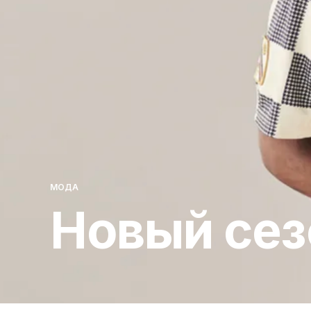
МОДА
Новый сез