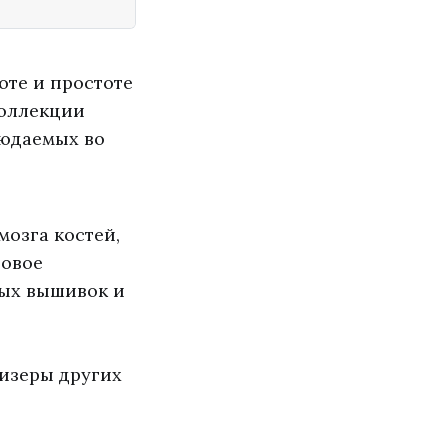
оте и простоте
коллекции
людаемых во
мозга костей,
товое
вых вышивок и
тизеры других