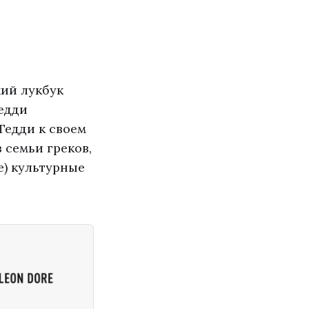
жий лукбук
едди
Тедди к своем
 семьи греков,
е) культурные