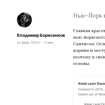
Нью-Йорк в
Главная красо
Владимир Борисенков
нью-йоркского
24 февр. 2023 г.
2 мин.
Сантисом. Осн
корням и месту
поэтому в свои
основы.
Aimé Leon Dore
Created in 2014, 
based out of New
Aimé Leon D