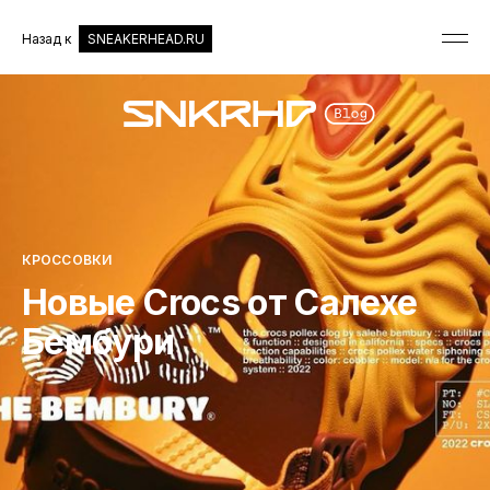
Назад к
SNEAKERHEAD.RU
КРОССОВКИ
Новые Crocs от Салехе
Бембури