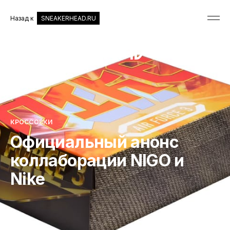
Назад к
SNEAKERHEAD.RU
КРОССОВКИ
Официальный анонс
коллаборации NIGO и
Nike