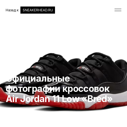
Назад к
SNEAKERHEAD.RU
КРОССОВКИ
Официальные
фотографии кроссовок
Air Jordan 11 Low «Bred»