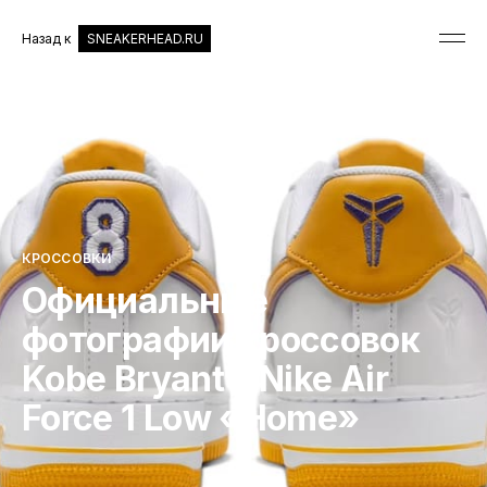
Назад к
SNEAKERHEAD.RU
КРОССОВКИ
Официальные
фотографии кроссовок
Kobe Bryant x Nike Air
Force 1 Low «Home»