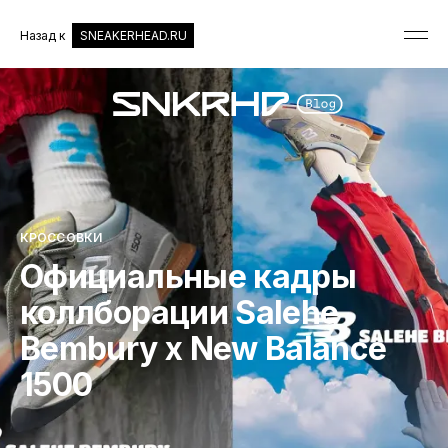
Назад к
SNEAKERHEAD.RU
КРОССОВКИ
Официальные кадры
коллборации Salehe
Bembury x New Balance
1500