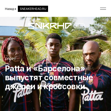
Назад к
SNEAKERHEAD.RU
СПОРТ
Patta и «Барселона»
выпустят совместные
джерси и кроссовки