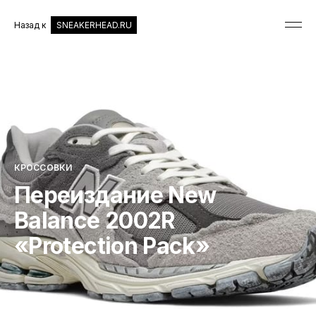
Назад к
SNEAKERHEAD.RU
КРОССОВКИ
Переиздание New
Balance 2002R
«Protection Pack»