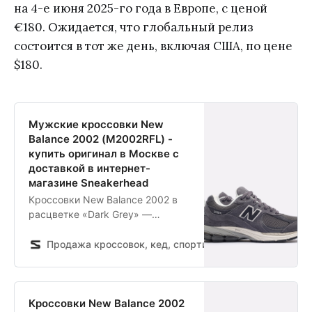
на 4-е июня 2025-го года в Европе, с ценой
€180. Ожидается, что глобальный релиз
состоится в тот же день, включая США, по цене
$180.
Мужские кроссовки New
Balance 2002 (M2002RFL) -
купить оригинал в Москве с
доставкой в интернет-
магазине Sneakerhead
Кроссовки New Balance 2002 в
расцветке «Dark Grey» —
идеальное решение для
комфортных прогулок по городу
Продажа кроссовок, кед, спортивной обуви и одежды
и активного отдыха.
Многослойный верх модели
создан из дышащей сетки и
натуральной замши, а резиновая
Кроссовки New Balance 2002