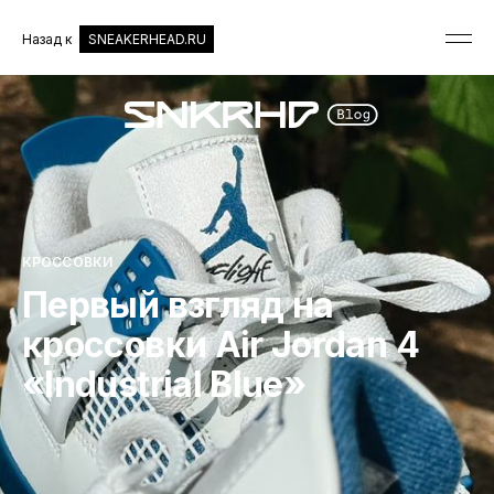
Назад к
SNEAKERHEAD.RU
КРОССОВКИ
Первый взгляд на
кроссовки Air Jordan 4
«Industrial Blue»