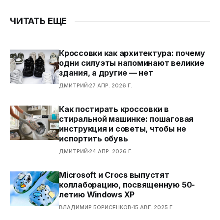
деталями более светлых
оттенков. Межподошва
ЧИТАТЬ ЕЩЕ
украшена обилием белых
вкраплений, которые эффектно
дополняют общий дизайн
Кроссовки как архитектура: почему
кроссовок. Air Jordan 4 впервые
одни силуэты напоминают великие
вышли в 1989 году. Дизайнером
здания, а другие — нет
модели вновь выступил Тинкер
Хетфилд, целью которого было
ДМИТРИЙ
27 АПР. 2026 Г.
повторить успех предыдущей
номерной модели. Он решил
Как постирать кроссовки в
сильно не видоизменять
стиральной машинке: пошаговая
кроссовки, но добавил в их
инструкция и советы, чтобы не
строение значимые части –
испортить обувь
сетчатую вставку для
ДМИТРИЙ
24 АПР. 2026 Г.
вентиляции и дополнительные
петли для шнуровки.
Microsoft и Crocs выпустят
Дополнительную популярность
коллаборацию, посвященную 50-
«четверкам» принёс фильм «Do
летию Windows XP
The Right Thing», где они
ВЛАДИМИР БОРИСЕНКОВ
15 АВГ. 2025 Г.
засветились, а также
знаменитый бросок Майкла