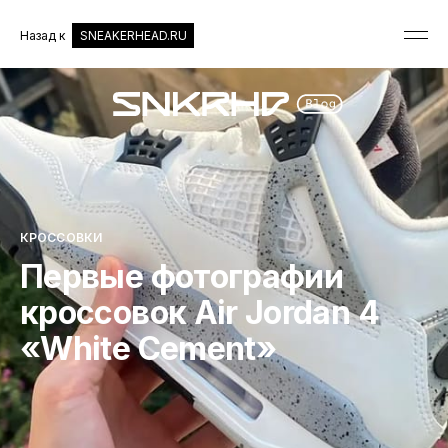
Назад к
SNEAKERHEAD.RU
КРОССОВКИ
Первые фотографии
кроссовок Air Jordan 4
«White Cement»