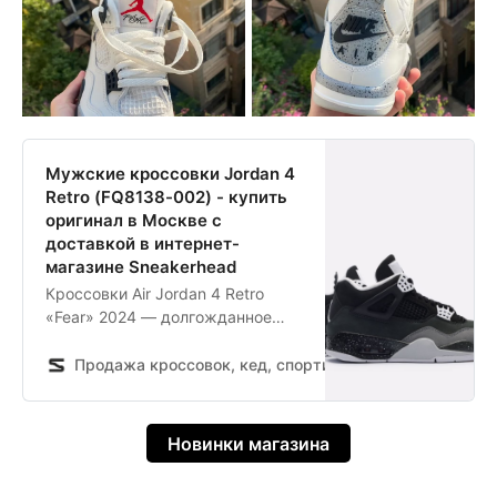
Мужские кроссовки Jordan 4
Retro (FQ8138-002) - купить
оригинал в Москве с
доставкой в интернет-
магазине Sneakerhead
Кроссовки Air Jordan 4 Retro
«Fear» 2024 — долгожданное
переиздание одноименной
модели 2013 года. Эта пара
Продажа кроссовок, кед, спортивной обуви и одежды
буквально вдохновлена ночными
кошмарами и всем, что мешает
вам спокойно спать. Её верх
Новинки магазина
выполнен из натуральной кожи и
нубука, а также дополнен