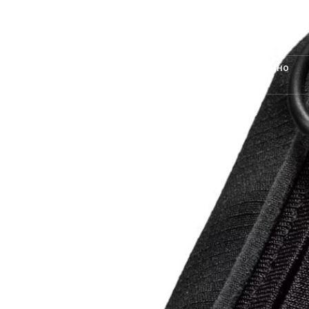
Блог про кроссовки и не только.
Новинки магазина
Арт
Мода
Кино