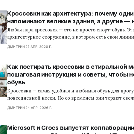
Кроссовки как архитектура: почему одн
напоминают великие здания, а другие — 
Любая пара кроссовок — это не просто спорт-обувь. Э
архитектурное сооружение, в котором есть свои линии
конструктивные решения и даже философия формы. Ка
ДМИТРИЙ
27 АПР. 2026 Г.
одни здания красиво стареют, гармонируют с городом 
актуальными десятилетиями, а другие теряют выразит
через несколько лет. То же происходит и с
Как постирать кроссовки в стиральной м
пошаговая инструкция и советы, чтобы н
обувь
Кроссовки — самая удобная и любимая обувь для прогу
повседневной носки. Но со временем они теряют свеже
Многие боятся стирать обувь в машинке, думая, что о
ДМИТРИЙ
24 АПР. 2026 Г.
или отклеится подошва. На самом деле, если соблюда
правила, стирка кроссовок в стиральной машине може
безопасной и эффективной.
Microsoft и Crocs выпустят коллабораци