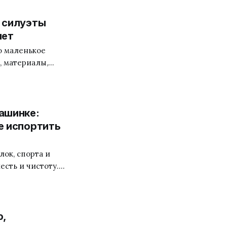
и силуэты
нет
то маленькое
, материалы,
к в архитектуре:
и остаются
ельность уже
ашинке:
е испортить
лок, спорта и
сть и чистоту.
на деформируется
ть простые
т быть
ю,