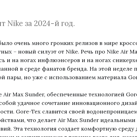
 Nike за 2024-й год.
 было очень много громких релизов в мире кросс
ных – новый силуэт от Nike. Речь про Nike Air Ma
сь и на ногах инфлюэнсеров и на ногах сникерхе
ланной в среде фанатов бренда. На этой неделе 
ой пары, но уже с использованием материала Gor
e Air Max Sunder, обеспеченные технологией Gor
собой удачное сочетание инновационного диза
сти. Gore-Tex славится своей водонепроницае
ствами, что делает Air Max Sunder идеальными
вий. Эта технология создает комфортную среду д