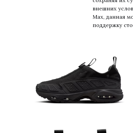
сохраняя их с
внешних услов
Max, данная м
поддержку сто