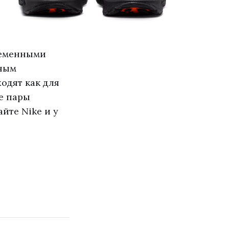
ременными
ьным
одят как для
ве пары
йте Nike и у