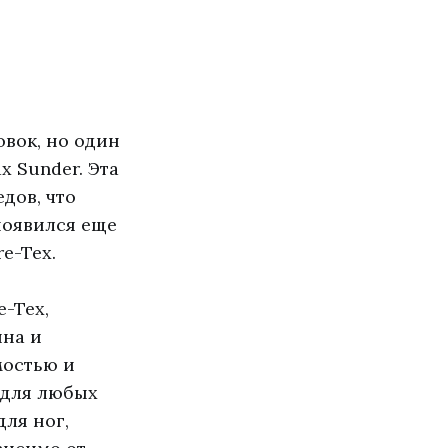
овок, но один
x Sunder. Эта
дов, что
появился еще
e-Tex.
e-Tex,
йна и
мостью и
 для любых
ля ног,