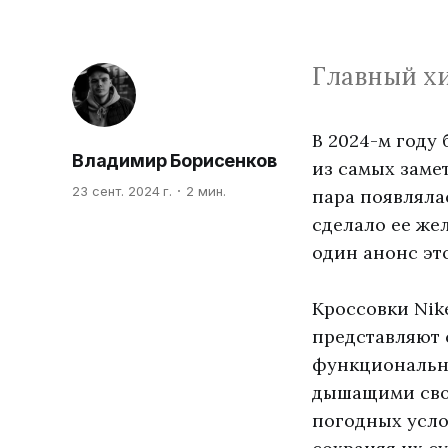
Главный хит
В 2024-м году
Владимир Борисенков
из самых замет
23 сент. 2024 г.
2 мин.
пара появляла
сделало ее же
один анонс эт
Кроссовки Nik
представляют 
функционально
дышащими свой
погодных усло