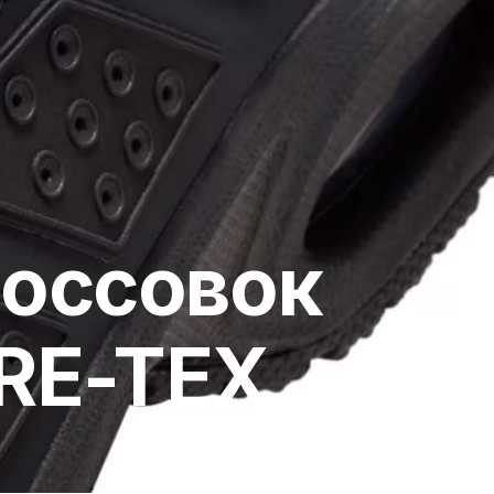
россовок
ORE-TEX