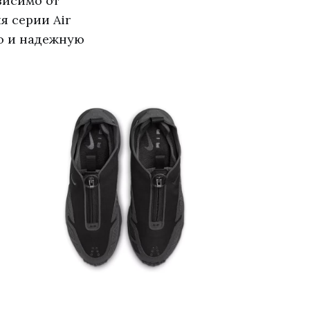
висимо от
я серии Air
но и надежную