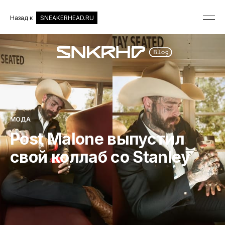
Назад к
SNEAKERHEAD.RU
МОДА
Post Malone выпустил
свой коллаб со Stanley