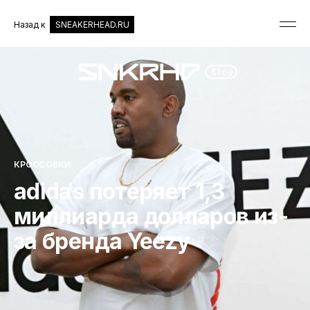
Назад к
SNEAKERHEAD.RU
КРОССОВКИ
adidas потеряет 1,3
миллиарда долларов из-
за бренда Yeezy