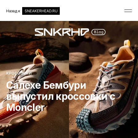
Назад к
SNEAKERHEAD.RU
КРОССОВКИ
Салехе Бембури
выпустил кроссовки с
Moncler