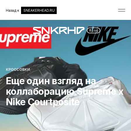
Назад к
SNEAKERHEAD.RU
КРОССОВКИ
Еще один взгляд на
коллаборацию Supreme x
Nike Courtposite