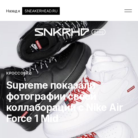
Назад к
SNEAKERHEAD.RU
КРОССОВКИ
Supreme показали
фотографии своей
коллаборации с Nike Air
Force 1 Mid