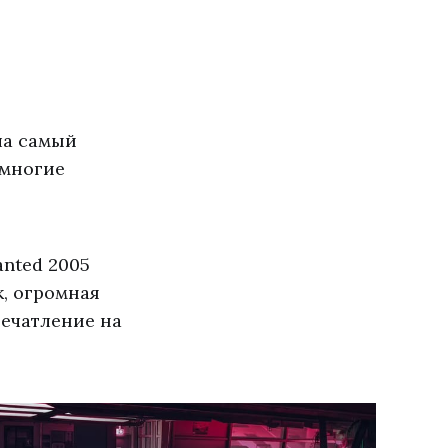
ла самый
 многие
anted 2005
к, огромная
ечатление на