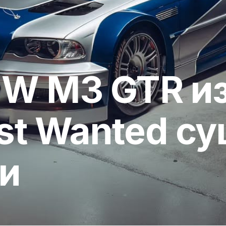
W M3 GTR из
st Wanted су
и