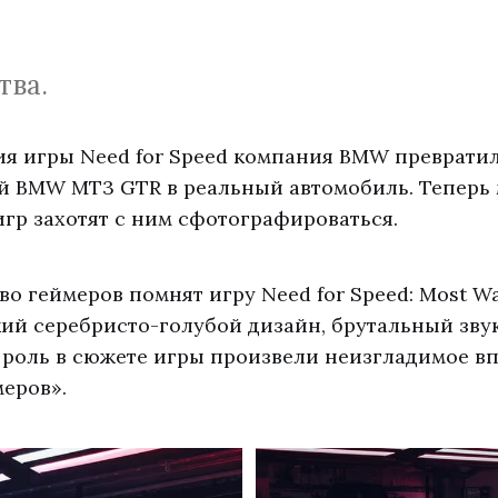
тва.
тия игры Need for Speed компания BMW преврати
й BMW MT3 GTR в реальный автомобиль. Теперь
гр захотят с ним сфотографироваться.
о геймеров помнят игру Need for Speed: Most W
кий серебристо-голубой дизайн, брутальный зву
роль в сюжете игры произвели неизгладимое вп
еров».