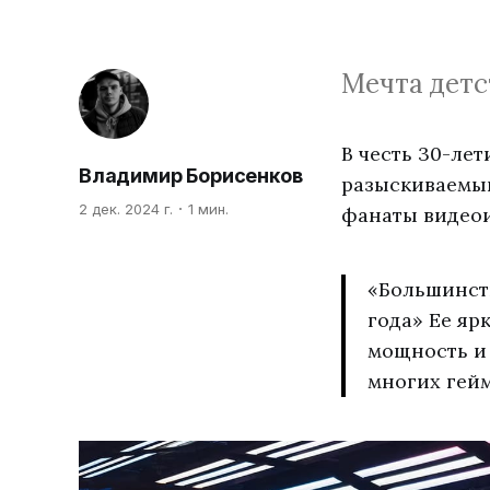
Мечта детс
В честь 30-ле
Владимир Борисенков
разыскиваемы
2 дек. 2024 г.
1 мин.
фанаты видеои
«Большинств
года» Ее яр
мощность и 
многих гейм