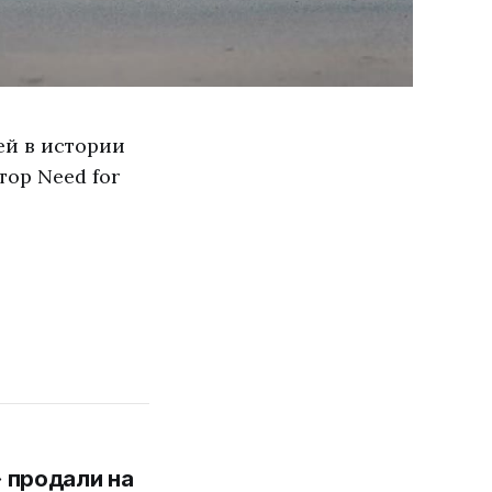
ей в истории
тор Need for
 продали на