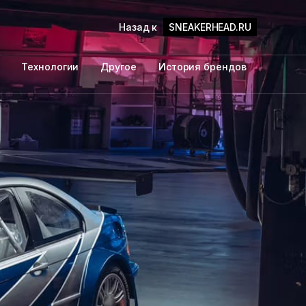
Назад к
SNEAKERHEAD.RU
Технологии
Другое
История брендов