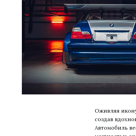
Оживляя икону
создав вдохн
Автомобиль ве