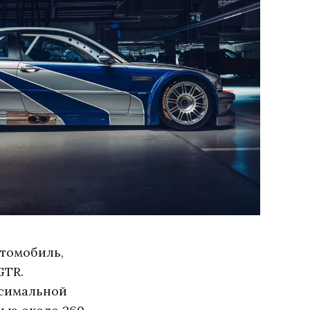
томобиль,
GTR.
ксимальной