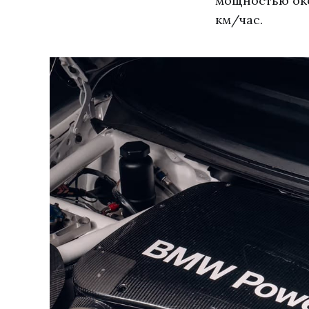
мощностью око
км/час.