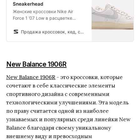
Sneakerhead
Женские кроссовки Nike Air
Force 1 ’07 Low в расцветке
«Starry Night» — универсальная
пара на любой случай. Верх
Продажа кроссовок, кед, спортивной обуви и одежды в интернет магазине Sneakerhead
модели выполнен из
премиальной кожи с особым
акцентом на перфорации в
форме звёзд на мыске. А
New Balance 1906R
подметка кремового цвета
придает паре шарм винтажной
New Balance 1906R
- это кроссовки, которые
обуви. Откройте раздел Nike на
официальн…
сочетают в себе классические элементы
спортивного дизайна с современными
технологическими улучшениями. Эта модель
по праву считается одной из наиболее
узнаваемых и популярных среди линейки New
Balance благодаря своему уникальному
внешнему виду и превосходным