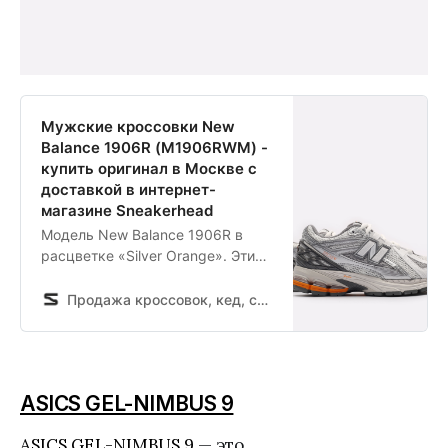
Мужские кроссовки New
Balance 1906R (M1906RWM) -
купить оригинал в Москве с
доставкой в интернет-
магазине Sneakerhead
Модель New Balance 1906R в
расцветке «Silver Orange». Эти
кроссовки обеспечат хорошую
вентиляцию и идеально дополнят
Продажа кроссовок, кед, спортивной обуви и одежды в интернет магазине Sneakerhead
прогулку как по городу, так и
живописному побережью.
Откройте раздел New Balance на
официальном сайте
ASICS GEL-NIMBUS 9
sneakerhead.ru, чтобы найти
другие удобные кроссовки. Мы
ASICS GEL-NIMBUS 9
— это
предлагаем бесплатную до…