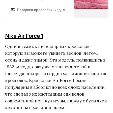
розовой расцветке — идеальная
повседневная пара с вайбом
Продажа кроссовок, кед, спортивной обуви и одежды в интернет магазине Sneakerhead
2000-х годов. Многослойный
верх пары сделан из
комбинации дышащей сетки и
синтетических накладок с
Nike Air Force 1
особым акцентом на
полупрозрачной литой TPU-
Одни из самых легендарных кроссовок,
вставке. А благодаря
использованию пены
которую вы можете увидеть весной, летом,
SOFTFOAM+…
осень и даже зимой. Эта модель, появившись в
1982-м году, сразу же стала культовой и
навсегда покорила сердца миллионов фанатов
кроссовок. Кроссовки Air Force 1 были
популярны в абсолютно всех слоях населений,
что сделало их настоящим символов
современной поп-культуры, наряду с бутылкой
кока-колы и макдоналдсом.