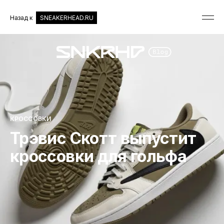
Назад к
SNEAKERHEAD.RU
КРОССОВКИ
Трэвис Скотт выпустит
кроссовки для гольфа